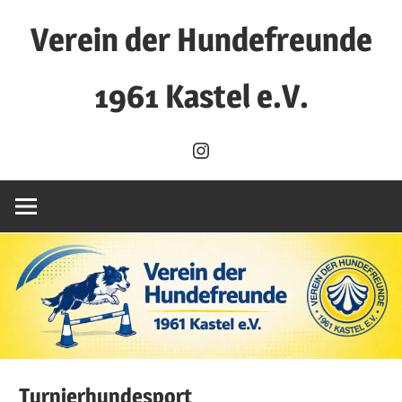
Zum
Verein der Hundefreunde
Inhalt
springen
1961 Kastel e.V.
Verein
Instagram
der
Hundefreunde
1961
Kastel
e.V.
Turnierhundesport