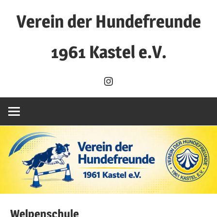
Zum
Verein der Hundefreunde
Inhalt
springen
1961 Kastel e.V.
Verein
Instagram
der
Hundefreunde
1961
Kastel
e.V.
Welpenschule